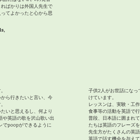
こればかりは外国人先生で
入ってよかったと心から思
ds,
す。
子供2人がお世話になっ
いから行きたいと言い、今
けています。
す。
レッスンは、実験・工作
いたいと思えるし、何より
食事等の活動を英語で行
語や英語の歌を沢山歌い出
普段、日本語に囲まれて
でpoopができるように
たちは英語のフレーズを
先生方がたくさんの英語
英語で話す機会を与えて