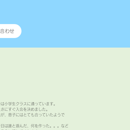
合わせ
今は小学生クラスに通っています。
良さにすぐ入会を決めました。
境が、息子にはとても合っていたようで
今日は誰と遊んだ、何を作った。。。など