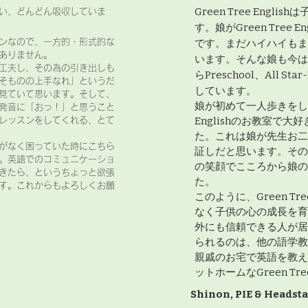
Green Tree Eng
い、どんどん吸収していま
す。
娘がGreen Tree
ンなので、一方的・形式的な
です。まだハイハイもま
ありません。
います。そんな娘も今は
工夫し、その為の引き出しも
らPreschool、All Star
そものの上手なれ」というだ
しています。
見ていて思います。そして、
娘が初めて一人歩きをした
発音に「おっ！」と思うこと
Englishのお教室で大
レッスンをしてくれる、とて
た。これは娘が先生お二
がなく困っていた時にこちら
証しだと思います。その
。英語でのコミュニケーショ
の笑顔でこころから娘の
きたら、というちょっと欲張
た。
す。これからもよろしくお願
このように、Green Tr
なく子供の心の成長を育
外にも信頼できる人が居
られるのは、他の語学教
親戚のお宅で英語を教え
ットホームなGreen Tr
Shinon, PIE & Headsta