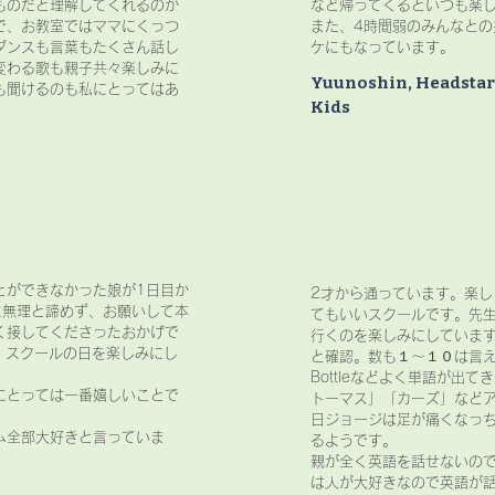
ものだと理解してくれるのが
など帰ってくるといつも楽
で、お教室ではママにくっつ
また、4時間弱のみんなと
ダンスも言葉もたくさん話し
ケにもなっています。
変わる歌も親子共々楽しみに
Yuunoshin, Headstart
も聞けるのも私にとってはあ
Kids
とができなかった娘が1日目か
2才から通っています。楽
に無理と諦めず、お願いして本
てもいいスクールです。先
く接してくださったおかげで
行くのを楽しみにしています
くて、スクールの日を楽しみにし
と確認。数も１～１０は言え
Bottleなどよく単語が出
にとっては一番嬉しいことで
トーマス」「カーズ」などア
日ジョージは足が痛くなっ
ム全部大好きと言っていま
るようです。
親が全く英語を話せないの
は人が大好きなので英語が