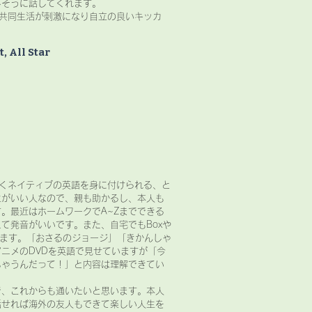
しそうに話してくれます。
の共同生活が刺激になり自立の良いキッカ
, All Star
しくネイティブの英語を身に付けられる、と
生がいい人なので、親も助かるし、本人も
。最近はホームワークでA~Zまでできる
て発音がいいです。また、自宅でもBoxや
てきます。「おさるのジョージ」「きかんしゃ
ニメのDVDを英語で見せていますが「今
ちゃうんだって！」と内容は理解できてい
で、これからも通いたいと思います。本人
話せれば海外の友人もできて楽しい人生を