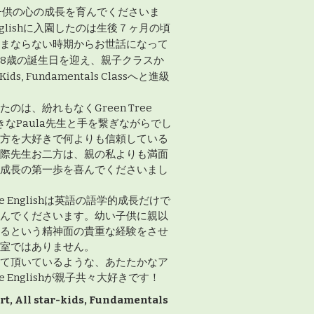
lishは子供の心の成長を育んでくださいま
 Englishに入園したのは生後７ヶ月の頃
まならない時期からお世話になって
8歳の誕生日を迎え、親子クラスか
-Kids, Fundamentals Classへと進級
のは、紛れもなくGreen Tree
好きなPaula先生と手を繋ぎながらでし
方を大好きで何よりも信頼している
際先生お二方は、親の私よりも満面
成長の第一歩を喜んでくださいまし
ee Englishは英語の語学的成長だけで
んでくださいます。幼い子供に親以
るという精神面の貴重な経験をさせ
室ではありません。
て頂いているような、あたたかなア
ee Englishが親子共々大好きです！
rt, All star-kids, Fundamentals