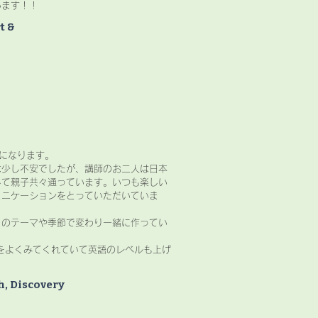
います！！
t &
になります。
は少し不安でしたが、講師のお二人は日本
して親子共々通っています。いつも楽しい
ュニケーションをとっていただいていま
月のテーマや季節で変わり一緒に作ってい
をよくみてくれていて英語のレベルも上げ
h, Discovery