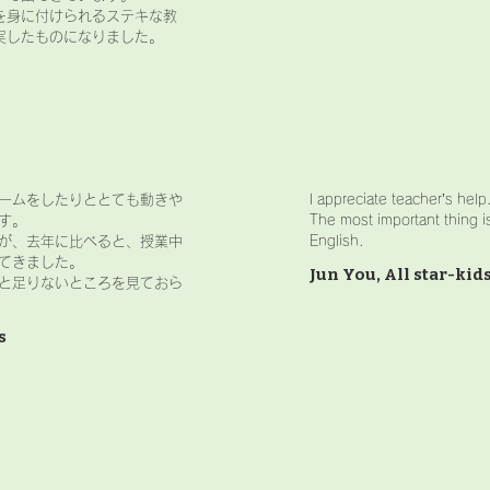
を身に付けられるステキな教
実したものになりました。
ゲームをしたりととても動きや
I appreciate teacher’s hel
す。
The most important thing i
が、去年に比べると、授業中
English.
てきました。
Jun You, All star-kid
と足りないところを見ておら
s