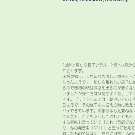
1歳8ヶ月から親子クラス、2歳5カ月か
ております。
場所見知り、人見知りの激しい息子です
なったようです。私から離れない息子は
るので最初の頃は教室を出るのが遅くな
いましたが先生方は気持ちよく相手して
です。プリスクールでは、朝泣いていて
るようで、その様子をお迎えの時に教え
バイできています。些細な事も気兼ねな
雰囲気で、とても安心して通わせてもら
する興味も育っていて「これは英語でな
り、私の発音を「NO！」と言って教え
特別なものではなく、自然に日常生活の