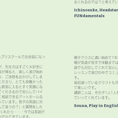
おくれるのでは？と考えて
Ichinosuke, Headstar
FUNdamentals
らプリスクールでお世話になっ
親子クラスに通い始めて1年
親が英語が苦手で体験まで
が、先生方はすごく大好きに
語でも対応してくれて安心
皆が帰ると、楽しく遊び始め
レッスンで遊びの中でコミ
り、ご迷惑をおかけしてしま
す。
くださり、とても有難かった
毎回凝っているクラフトも
も教室に入るとすぐ笑顔にな
て楽しいです。
てくださるので安心してバイ
講師二人は、その子1人1人
く相談できるアットホームな
ていってくれています。
っています。息子の英語に対
Souna, Play in Englis
んて言うの？」と質問をした
てくれたり・・・今では英語が
中で出てきています。