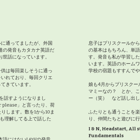
ルに通ってましたが、外国
息子はプリスクールから4
達の発音もカタカナ英語だ
の基本はもちろん、単語
お世話になっています。
す。発音も私が学習した
います。英語のホームワ
子供は毎回楽しそうに通っ
学校の宿題もすすんでや
をいれており、毎回クリエ
ってきています。
娘も4月からプリスクー
マミーなの？ とか、こ
を話すようになりまし
ー（笑） など話し出し
 please」と言ったり、荷
たりします。数を1から10ま
ふたりとも通うことを楽
と意味も理解してる上で話した
り、仲間たちと遊びに行
I & N, Headstart, All 
Fundamentals
本語にはないLやVの発音