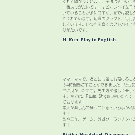
くれて助かっています。子供はそういう
一番ありがたいです。すごくシャイな子
いていることが多いですが、家では歌も
てくれています。毎週のクラフト、毎月
しています。いつも子育てのアドバイス
りがたいです。
H-Kun, Play in English
ママ、ママで、どこにも誰にも預けるこ
ら4時間過ごすことができました！絶対
当に良かったです。先生方が優しく楽し
す。今では、Paula, Shigeに会いた
ております！！
本人が楽しんで通っているという事が私
す！
歌や工作、ゲーム、外遊び、ランチタイ
す！！
Ririka, Headstart, Discovery